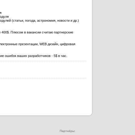
ля
модуля
 модулей (статьи, погода, астрономия, новости и др.)
е 400$. Плюсом в вакансии считаю партнерские
лектронные презентации, WEB дизайн, цифровая
е ошибок ваших разработчиков - 5$ в час.
Партнёры: