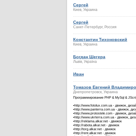
Сергей
Киев, Украина
Сергей
Санкт-Петербург, Россия
Константин Тихоновский
Киев, Украина
Богдан Шегера
Львів, Україна
Иван
Томазов Евгений Владимир
Днепропетровск, Украина
Программирование PHP & MySql & JScript
•http://www.fotolux.com.ua - движок, диза
•http://www.panterra.com.ua - движок, ди
•http://www.protostele.com - движок, диза
•http://www.ukrterra.com.ua - движок, диз
•http://reklama.alkar.net - движок
•http://rabota.alkar.net - движок
•http://torg.alkar.net - движок
•http://rent.alkar.net - движок