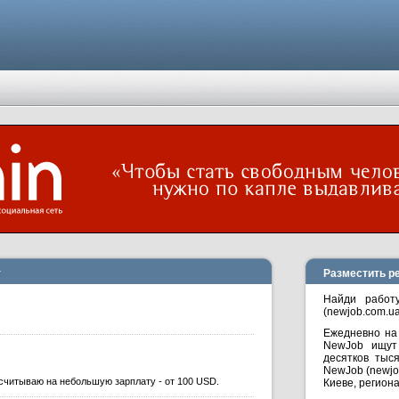
т
Разместить р
Найди работ
(newjob.com.ua
Ежедневно на
NewJob ищут 
десятков тыс
NewJob (newjo
считываю на небольшую зарплату - от 100 USD.
Киеве, региона