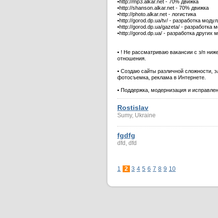
•http://mp3.alkar.net - 70% движка
•http://shanson.alkar.net - 70% движка
•http://photo.alkar.net - логистика
•http://gorod.dp.ua/tv/ - разработка моду
•http://gorod.dp.ua/gazeta/ - разработка 
•http://gorod.dp.ua/ - разработка других
•
! Не рассматриваю вакансии c з/п ниж
отношения.
•
Создаю сайты различной сложности, э
фотосъемка, реклама в Интернете.
•
Поддержка, модернизация и исправлени
Rostislav
Sumy, Ukraine
fgdfg
dfd, dfd
1
2
3
4
5
6
7
8
9
10