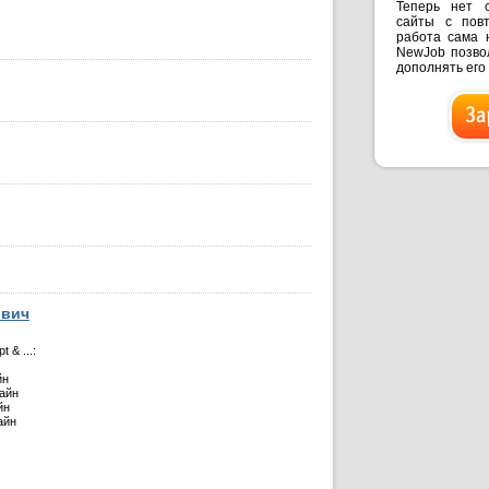
Теперь нет 
сайты с пов
работа сама 
NewJob позвол
дополнять его
ович
 & ...:
йн
зайн
йн
айн