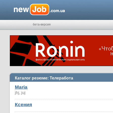
бета-версия
Каталог резюме: Телеработа
Maria
jhj, juj
Ксения