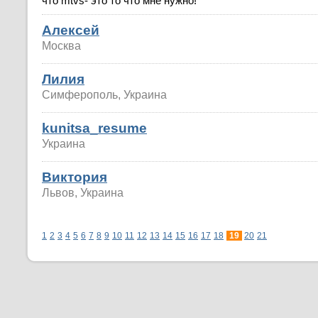
что mtvs- это то что мне нужно!
Алексей
Москва
Лилия
Симферополь, Украина
kunitsa_resume
Украина
Виктория
Львов, Украина
1
2
3
4
5
6
7
8
9
10
11
12
13
14
15
16
17
18
19
20
21