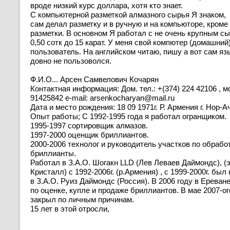
вроде низкий курс доллара, хотя кто знает.
С компьютерной разметкой алмазного сырья Я знаком,
сам делал разметку и в ручную и на компьюторе, кроме
разметки. В основном Я работал с не очень крупным сы
0,50 сотк до 15 карат. У меня свой компютер (домашний
пользователь. На английском читаю, пишу а вот сам яз
довно не пользоволся.
Ф.И.О... Арсен Самвелович Кочарян
Контактная информация: Дом. тел.: +(374) 224 42106 , мо
91425842 e-mail:
arsenkocharyan@mail.ru
Дата и место рождения: 18 09 1971г. Р. Армения г. Нор-А
Опыт работы; С 1992-1995 года я работал огранщиком.
1995-1997 сортировщик алмазов.
1997-2000 оценщик бриллиантов.
2000-2006 технолог и руководитель участков по обрабо
бриллианты.
Работал в З.А.О. Шогакн LLD (Лев Леваев Даймондс), 
Кристалл) с 1992-2006г. (р.Армения) , с 1999-2000г. бы
в З.А.О. Руиз Даймондс (Россия). В 2006 году в Ереван
по оценке, купле и продаже бриллиантов. В мае 2007-ог
закрыл по личным причинам.
15 лет в этой отросли,