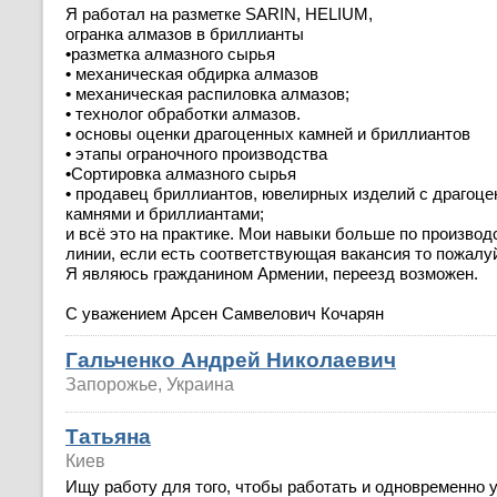
Я работал на разметке SARIN, HELIUM,
огранка алмазов в бриллианты
•
разметка алмазного сырья
•
механическая обдирка алмазов
•
механическая распиловка алмазов;
•
технолог обработки алмазов.
•
основы оценки драгоценных камней и бриллиантов
•
этапы ограночного производства
•
Сортировка алмазного сырья
•
продавец бриллиантов, ювелирных изделий с драгоц
камнями и бриллиантами;
и всё это на практике. Мои навыки больше по производ
линии, если есть соответствующая вакансия то пожалу
Я являюсь гражданином Армении, переезд возможен.
С уважением Арсен Самвелович Кочарян
Гальченко Андрей Николаевич
Запорожье, Украина
Татьяна
Киев
Ищу работу для того, чтобы работать и одновременно 