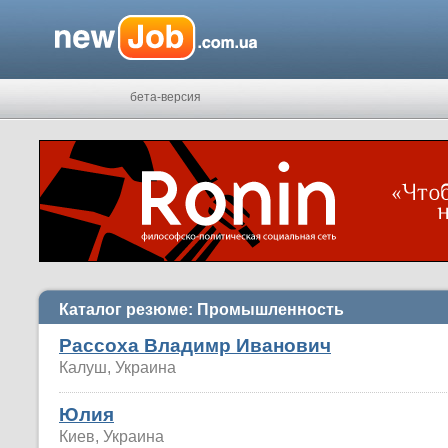
бета-версия
Каталог резюме: Промышленность
Рассоха Владимр Иванович
Калуш, Украина
Юлия
Киев, Украина