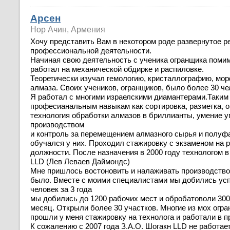
Арсен
Нор Ачин, Армения
Хочу представить Вам в некотором роде развернутое р
профессиональной деятельности.
Начиная свою деятельность с ученика огранщика помим
работал на механической обдирке и распиловке.
Теоретически изучал гемологию, кристаллографию, мо
алмаза. Своих учеников, огранщиков, было более 30 че
Я работал с многими израелскими диамантерами.Таким
професианальным навыкам как сортировка, разметка, о
технология обработки алмазов в бриллианты, умение у
производством
и контроль за перемещением алмазного сырья и полуф
обучался у них. Проходил стажировку с экзаменом на 
должности. После назначения в 2000 году технологом в
LLD (Лев Леваев Даймондс)
Мне пришлось востоновить и налаживать производство.
было. Вместе с моими специалистами мы добились усп
человек за 3 года
мы добились до 1200 рабочих мест и обробатоволи 300
месяц. Открыли более 30 участков. Многие из мох огр
прошли у меня стажировку на технолога и работали в п
К сожалению с 2007 года З.А.О. Шогакн LLD не работает