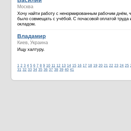
Василий
Москва
Хочу найти работу с ненормированным рабочим днём, 
было совмещать с учёбой. С почасовой оплатой труда
окладом.
Владамир
Киев, Украина
Ищу халтуру.
1
2
3
4
5
6
7
8
9
10
11
12
13
14
15
16
17
18
19
20
21
22
23
24
25
31
32
33
34
35
36
37
38
39
40
41