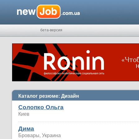
бета-версия
Каталог резюме: Дизайн
Солопко Ольга
Киев
Дима
Бровары, Украина