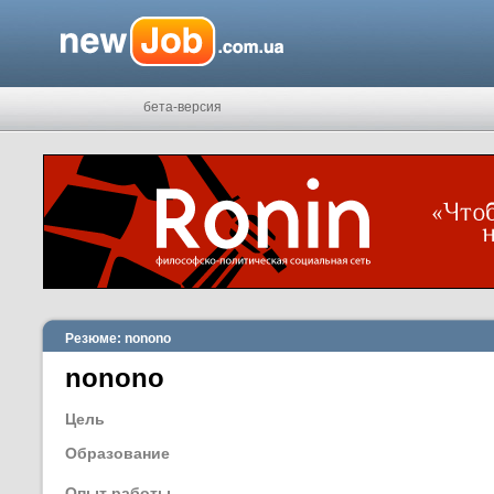
бета-версия
Резюме: nonono
nonono
Цель
Образование
Опыт работы