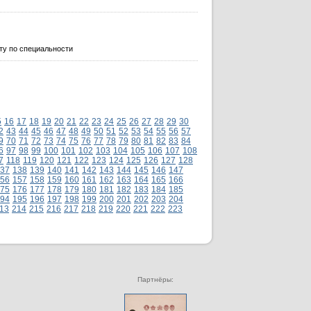
ту по специальности
5
16
17
18
19
20
21
22
23
24
25
26
27
28
29
30
2
43
44
45
46
47
48
49
50
51
52
53
54
55
56
57
9
70
71
72
73
74
75
76
77
78
79
80
81
82
83
84
6
97
98
99
100
101
102
103
104
105
106
107
108
7
118
119
120
121
122
123
124
125
126
127
128
37
138
139
140
141
142
143
144
145
146
147
56
157
158
159
160
161
162
163
164
165
166
75
176
177
178
179
180
181
182
183
184
185
94
195
196
197
198
199
200
201
202
203
204
13
214
215
216
217
218
219
220
221
222
223
Партнёры: