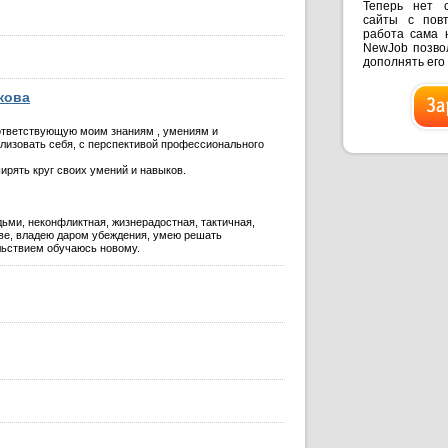
Теперь нет 
сайты с пов
работа сама 
NewJob позвол
дополнять его
кова
ответствующую моим знаниям , умениям и
ализовать себя, с перспективой профессионального
ирять круг своих умений и навыков.
ьми, неконфликтная, жизнерадостная, тактичная,
ве, владею даром убеждения, умею решать
ольствием обучаюсь новому.