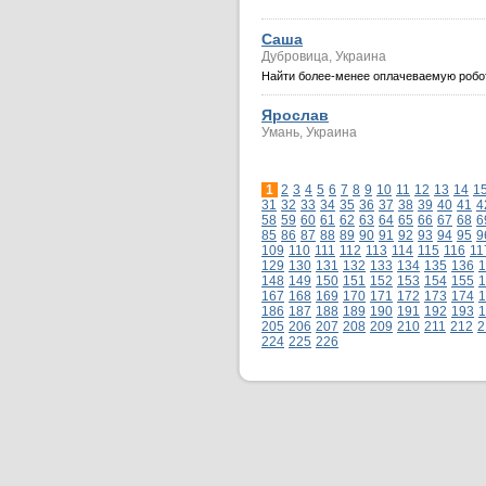
Caша
Дубровица, Украина
Найти более-менее оплачеваемую робо
Ярослав
Умань, Украина
1
2
3
4
5
6
7
8
9
10
11
12
13
14
1
31
32
33
34
35
36
37
38
39
40
41
4
58
59
60
61
62
63
64
65
66
67
68
6
85
86
87
88
89
90
91
92
93
94
95
9
109
110
111
112
113
114
115
116
11
129
130
131
132
133
134
135
136
1
148
149
150
151
152
153
154
155
1
167
168
169
170
171
172
173
174
1
186
187
188
189
190
191
192
193
1
205
206
207
208
209
210
211
212
2
224
225
226