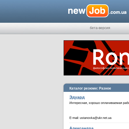
бета-версия
Каталог резюме: Разное
Эдуард
Интересная, хорошо оплачиваемая рабо
E-mail:
ustanovka@ukr.net.ua
Александра