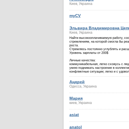
Киев, Украина
myCV
Эльвира Владимировна Цеп
Киев, Украина
Найти высокооплачиваемую работу, со
стремлениям, на которой смогла бы ре
роста.
Стремлюсь постоянно углублять и расш
Уровень зарплаты от 200$
Личные качества:
коммуникабельная, легко схожусь с люд
умею поднимать настроение в коллекти
конфликтные ситуации; легко и с удов
Андрей
Одесса, Украина
Мария
киев, Украина
asiat
anatol