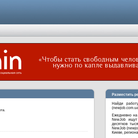
Разместить р
Найди работ
(newjob.com.ua
та.
Ежедневно на
NewJob ищут 
десятков тыс
NewJob (newjo
Киеве, региона