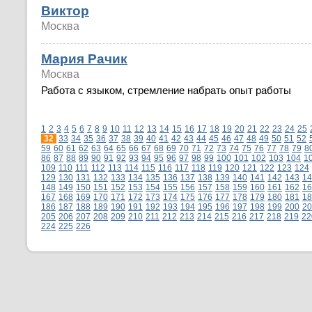
Виктор
Москва
Мария Рачик
Москва
Работа с языком, стремление набрать опыт работы
1
2
3
4
5
6
7
8
9
10
11
12
13
14
15
16
17
18
19
20
21
22
23
24
25
32
33
34
35
36
37
38
39
40
41
42
43
44
45
46
47
48
49
50
51
52
59
60
61
62
63
64
65
66
67
68
69
70
71
72
73
74
75
76
77
78
79
8
86
87
88
89
90
91
92
93
94
95
96
97
98
99
100
101
102
103
104
1
109
110
111
112
113
114
115
116
117
118
119
120
121
122
123
124
129
130
131
132
133
134
135
136
137
138
139
140
141
142
143
14
148
149
150
151
152
153
154
155
156
157
158
159
160
161
162
16
167
168
169
170
171
172
173
174
175
176
177
178
179
180
181
18
186
187
188
189
190
191
192
193
194
195
196
197
198
199
200
20
205
206
207
208
209
210
211
212
213
214
215
216
217
218
219
22
224
225
226