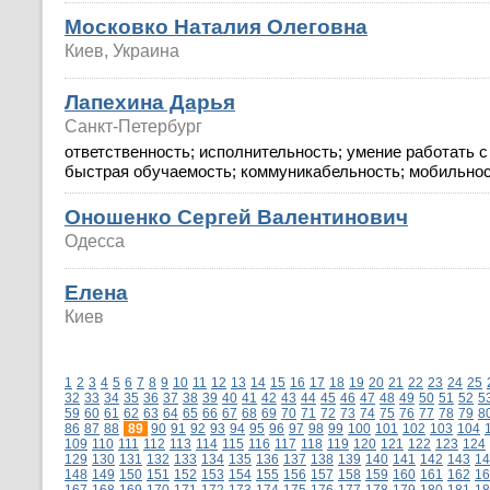
Московко Наталия Олеговна
Киев, Украина
Лапехина Дарья
Санкт-Петербург
ответственность; исполнительность; умение работать с
быстрая обучаемость; коммуникабельность; мобильно
Оношенко Сергей Валентинович
Одесса
Елена
Киев
1
2
3
4
5
6
7
8
9
10
11
12
13
14
15
16
17
18
19
20
21
22
23
24
25
32
33
34
35
36
37
38
39
40
41
42
43
44
45
46
47
48
49
50
51
52
5
59
60
61
62
63
64
65
66
67
68
69
70
71
72
73
74
75
76
77
78
79
8
86
87
88
89
90
91
92
93
94
95
96
97
98
99
100
101
102
103
104
109
110
111
112
113
114
115
116
117
118
119
120
121
122
123
124
129
130
131
132
133
134
135
136
137
138
139
140
141
142
143
14
148
149
150
151
152
153
154
155
156
157
158
159
160
161
162
16