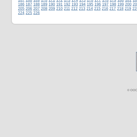
167
168
169
170
171
172
173
174
175
176
177
178
179
180
181
18
186
187
188
189
190
191
192
193
194
195
196
197
198
199
200
20
205
206
207
208
209
210
211
212
213
214
215
216
217
218
219
22
224
225
226
© ООО