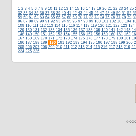
1
2
3
4
5
6
7
8
9
10
11
12
13
14
15
16
17
18
19
20
21
22
23
24
25
32
33
34
35
36
37
38
39
40
41
42
43
44
45
46
47
48
49
50
51
52
5
59
60
61
62
63
64
65
66
67
68
69
70
71
72
73
74
75
76
77
78
79
8
86
87
88
89
90
91
92
93
94
95
96
97
98
99
100
101
102
103
104
1
109
110
111
112
113
114
115
116
117
118
119
120
121
122
123
124
129
130
131
132
133
134
135
136
137
138
139
140
141
142
143
14
148
149
150
151
152
153
154
155
156
157
158
159
160
161
162
16
167
168
169
170
171
172
173
174
175
176
177
178
179
180
181
18
186
187
188
189
190
191
192
193
194
195
196
197
198
199
200
2
205
206
207
208
209
210
211
212
213
214
215
216
217
218
219
22
224
225
226
© ООО