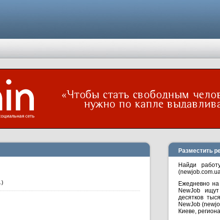
Разместить р
Найди работ
(newjob.com.ua
.)
Ежедневно на
NewJob ищут 
десятков тыс
NewJob (newjo
Киеве, региона