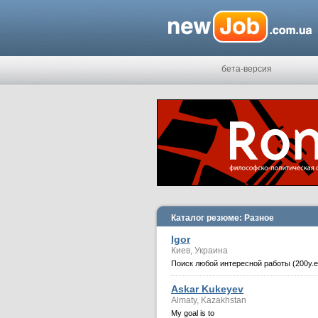
бета-версия
Каталог резюме: Разное
Igor
Киев, Украина
Поиск любой интересной работы (200у.е
Askar Kukeyev
Almaty, Kazakhstan
My goal is to